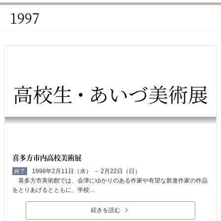
1997
喜多方市内高校美術展
1998年2月11日（水） － 2月22日（日）
終了
喜多方市美術館では、会津にゆかりのある作家や有望な新進作家の作品
をとりあげるとともに、学校…
続きを読む