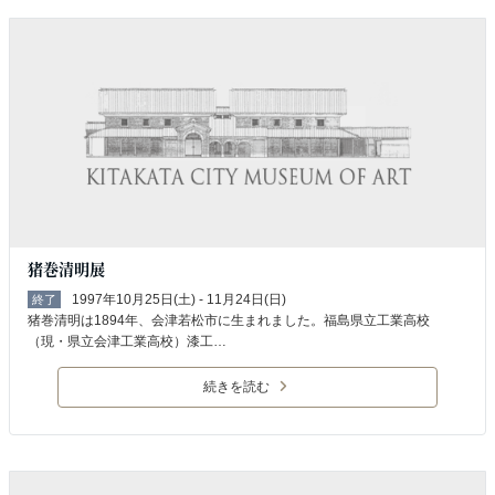
猪巻清明展
1997年10月25日(土) - 11月24日(日)
終了
猪巻清明は1894年、会津若松市に生まれました。福島県立工業高校
（現・県立会津工業高校）漆工…
続きを読む