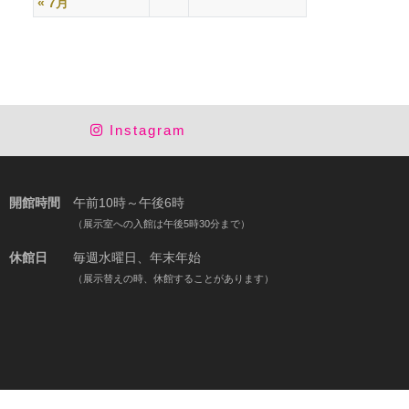
« 7月
Instagram
開館時間
午前10時～午後6時
（展示室への入館は午後5時30分まで）
休館日
毎週水曜日、年末年始
（展示替えの時、休館することがあります）