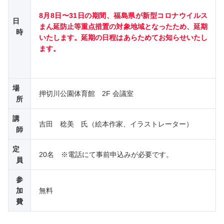
8月8日〜31日の期間、福島県が新型コロナウイルス
日
まん延防止等重点措置の対象地域となったため、延期
時
いたします。
延期の日程はあらためてお知らせいたし
ます。
場
押切川公園体育館 2F 会議室
所
講
吉田 稔美 氏（絵本作家、イラストレーター）
師
定
20名 ※電話にて事前申込みが必要です。
員
参
加
無料
費