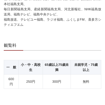
本社福島支局、
毎日新聞福島支局、産経新聞福島支局、河北新報社、NHK福島放
送局、福島テレビ、福島中央テレビ、
福島放送、テレビユー福島、ラジオ福島、ふくしまFM、喜多方シ
ティエフエム
観覧料
小・中・高校
65歳以上75歳未
未就学児・75歳
一 般
生
満
以上
600
250円
300円
無料
円