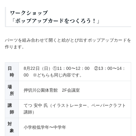
ワークショップ
「ポップアップカードをつくろう！」
パーツを組み合わせて開くと絵がとび出すポップアップカードを
作ります。
日
8月22日（日）①11：00〜12：00 ②13：00〜14：
時
00 ※どちらも同じ内容です。
場
押切川公園体育館 2F会議室
所
講
てつ 安中 氏（イラストレーター、ペーパークラフト
師
講師）
対
小学校低学年〜中学年
象