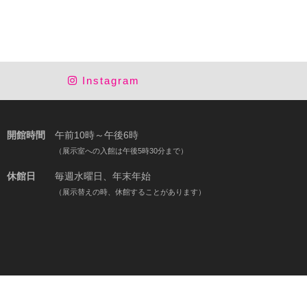
Instagram
開館時間
午前10時～午後6時
（展示室への入館は午後5時30分まで）
休館日
毎週水曜日、年末年始
（展示替えの時、休館することがあります）