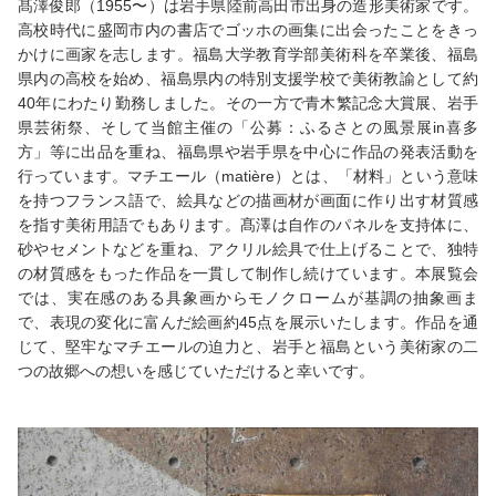
髙澤俊郎（1955〜）は岩手県陸前高田市出身の造形美術家です。
高校時代に盛岡市内の書店でゴッホの画集に出会ったことをきっ
かけに画家を志します。福島大学教育学部美術科を卒業後、福島
県内の高校を始め、福島県内の特別支援学校で美術教諭として約
40年にわたり勤務しました。その一方で青木繁記念大賞展、岩手
県芸術祭、そして当館主催の「公募：ふるさとの風景展in喜多
方」等に出品を重ね、福島県や岩手県を中心に作品の発表活動を
行っています。マチエール（matière）とは、「材料」という意味
を持つフランス語で、絵具などの描画材が画面に作り出す材質感
を指す美術用語でもあります。髙澤は自作のパネルを支持体に、
砂やセメントなどを重ね、アクリル絵具で仕上げることで、独特
の材質感をもった作品を一貫して制作し続けています。本展覧会
では、実在感のある具象画からモノクロームが基調の抽象画ま
で、表現の変化に富んだ絵画約45点を展示いたします。作品を通
じて、堅牢なマチエールの迫力と、岩手と福島という美術家の二
つの故郷への想いを感じていただけると幸いです。