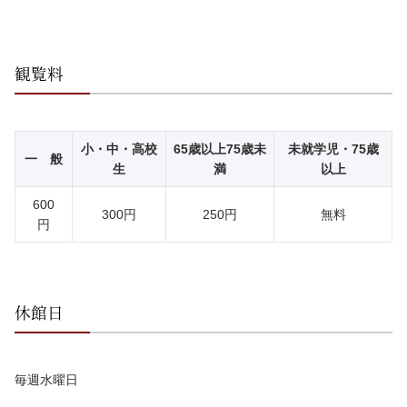
観覧料
小・中・高校
65歳以上75歳未
未就学児・75歳
一 般
生
満
以上
600
300円
250円
無料
円
休館日
毎週水曜日