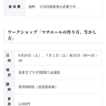
参 加 費
無料 ※当日観覧券が必要です。
ワークショップ「マチエールの作り方、生かし
方」
日
6月24日（土）、７月１日（土）各日13：00〜15：
時
30
場
喜多方プラザ2階第三会議室
所
講
髙澤俊郎氏（造形美術家）
師
参
加
1,500円