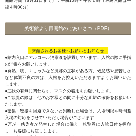
開館時間（5月31日まで）：午前10時～午後５時（最終入館は午
後４時30分）
美術館より再開館のごあいさつ（PDF）
～来館されるお客様へお願いとお知らせ～
●館内入口にアルコール消毒液を設置しています。入館の際に手指
の消毒をお願いします。
●発熱、咳、くしゃみなど風邪の症状がある方、倦怠感や息苦しさ
など体調不良の方は、入館をお控えいただきますようお願いいた
します。
●症状の有無に関わらず、マスクの着用をお願いします。
●ご観覧の際は、他のお客様との間に十分な距離の確保をお願いい
たします。
●密集・密接を回避できないと判断した場合は、入場制限や時間差
入場の対応をさせていただく場合がございます。
●万が一感染者が発生した場合に備え、観覧券に入館日付を押印
し、お客様にお渡しします。