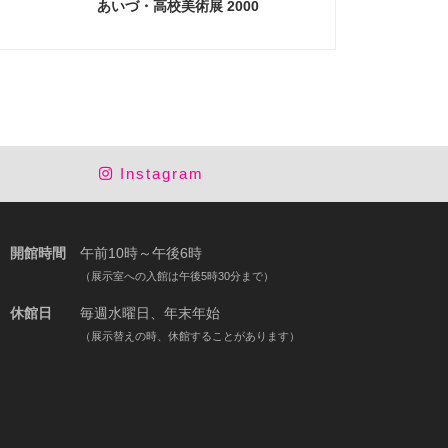
あいづ・高校美術展 2000
Instagram
開館時間
午前10時～午後6時
（展示室への入館は午後5時30分まで）
休館日
毎週水曜日、年末年始
（展示替えの時、休館することがあります）