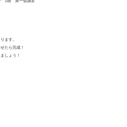
 1階 第一会議室
くります。
ぶせたら完成！
みましょう！