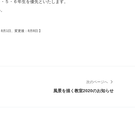
４・５・６年生を優先といたします。
い。
月1日、変更後：8月8日 】
次のページへ
風景を描く教室2020のお知らせ