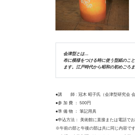
会津型とは…
布に模様をつける時に使う型紙のこと
ます。江戸時代から昭和の初めごろま
●講 師 : 冠木 昭子氏（会津型研究会 
●参 加 費 ： 500円
●準 備 物 ： 筆記用具
●申込方法： 美術館に直接または電話で
※午前の部と午後の部は共に同じ内容で