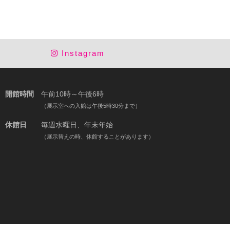
Instagram
開館時間
午前10時～午後6時
（展示室への入館は午後5時30分まで）
休館日
毎週水曜日、年末年始
（展示替えの時、休館することがあります）