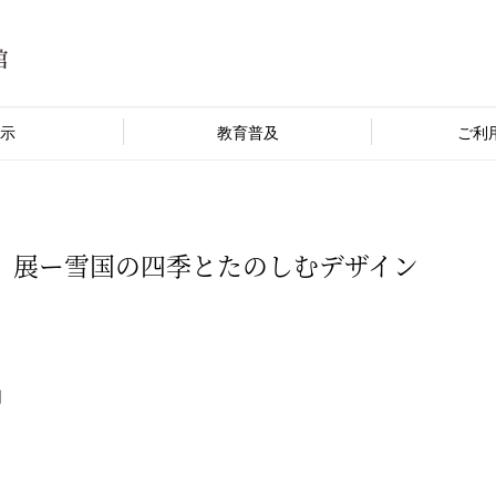
示
教育普及
ご利
」展ー雪国の四季とたのしむデザイン
日