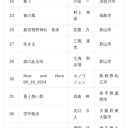
16
集う
小堤 一
須賀川市
村上 伸
23
春の風
福島市
栄
25
新宮熊野神社 長床
安齋 力
郡山市
三瓶 達
27
生きる
郡山市
也
七海 和
28
坂のある街
郡山市
太瑠
Now and Here
カノウ
島根県松
30
09_18_2024
ジュン
江市
岩手県盛
31
蒼く熱い肌
浅倉 伸
岡市
北口 久
大阪府東
36
空中散歩
人
大阪市