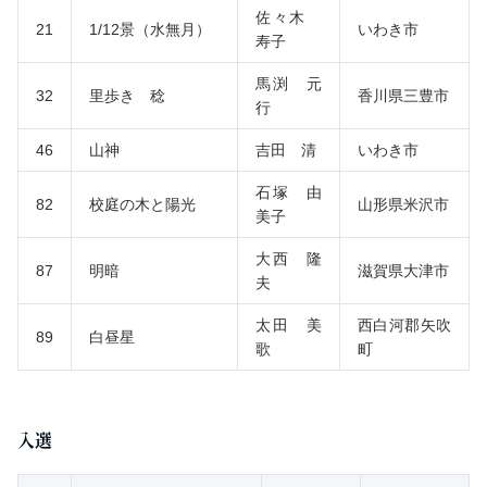
佐々木
21
1/12景（水無月）
いわき市
寿子
馬渕 元
32
里歩き 稔
香川県三豊市
行
46
山神
吉田 清
いわき市
石塚 由
82
校庭の木と陽光
山形県米沢市
美子
大西 隆
87
明暗
滋賀県大津市
夫
太田 美
西白河郡矢吹
89
白昼星
歌
町
入選