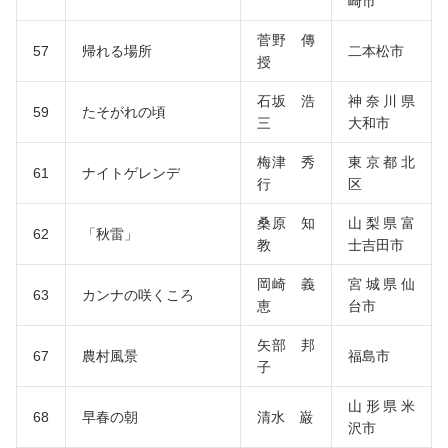
崎市
菅野 傳
57
帰れる場所
二本松市
授
石坂 浩
神奈川県
59
たそがれの頃
三
大和市
梅津 秀
東京都北
61
ナイトゲレンデ
行
区
桑原 知
山梨県富
62
「秋雷」
教
士吉田市
岡崎 義
宮城県仙
63
カンナの咲くころ
恵
台市
矢部 邦
67
農村風景
福島市
子
山形県米
68
早春の朝
清水 巌
沢市